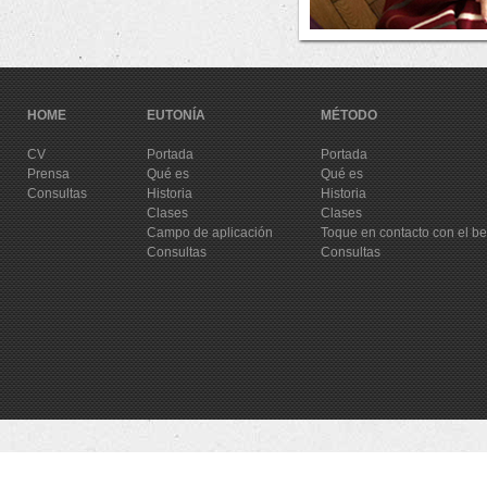
HOME
EUTONÍA
MÉTODO
CV
Portada
Portada
Prensa
Qué es
Qué es
Consultas
Historia
Historia
Clases
Clases
Campo de aplicación
Toque en contacto con el b
Consultas
Consultas