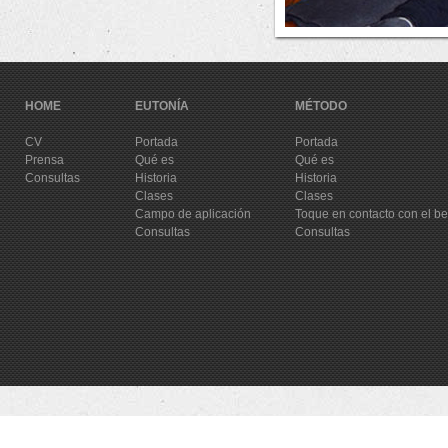
HOME
EUTONÍA
MÉTODO
CV
Portada
Portada
Prensa
Qué es
Qué es
Consultas
Historia
Historia
Clases
Clases
Campo de aplicación
Toque en contacto con el b
Consultas
Consultas