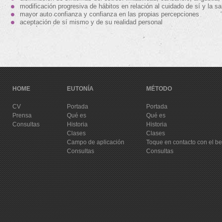
modificación progresiva de hábitos en relación al cuidado de sí y la sa
mayor auto confianza y confianza en las propias percepciones
aceptación de sí mismo y de su realidad personal
HOME
EUTONÍA
MÉTODO
CV
Portada
Portada
Prensa
Qué es
Qué es
Consultas
Historia
Historia
Clases
Clases
Campo de aplicación
Toque en contacto con el b
Consultas
Consultas